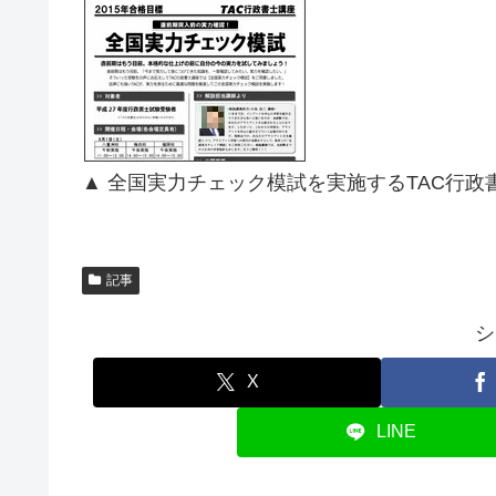
▲ 全国実力チェック模試を実施するTAC行
記事
シ
X
LINE