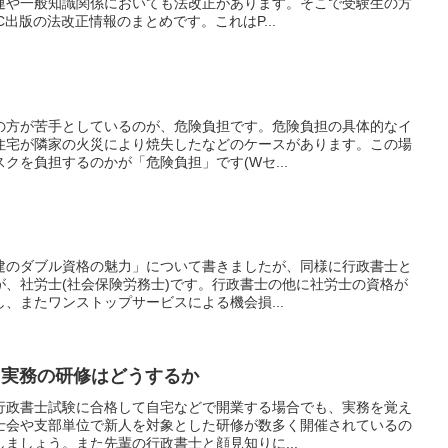
連や一般知識関係においても法改正があります。そこで受験生の方
出版の法改正情報のまとめです。これはP...
の方が苦手としているのが、危険負担です。危険負担の具体的なイ
住宅が隣家の火災により焼失したなどのケースがあります。この場
クを負担するのかが「危険負担」です(Wセ...
建のダブル資格の魅力」について書きましたが、同様に行政書士と
が、社労士(社会保険労務士)です。行政書士の他に社労士の資格が
、またワンストップサービスによる機会損...
、実務の研修はどうするか
行政書士試験に合格して自宅などで開業する場合でも、実務を覚え
士会や支部単位で新人を対象とした研修が数多く開催されているの
ましょう。また先輩の行政書士と顔見知りに...