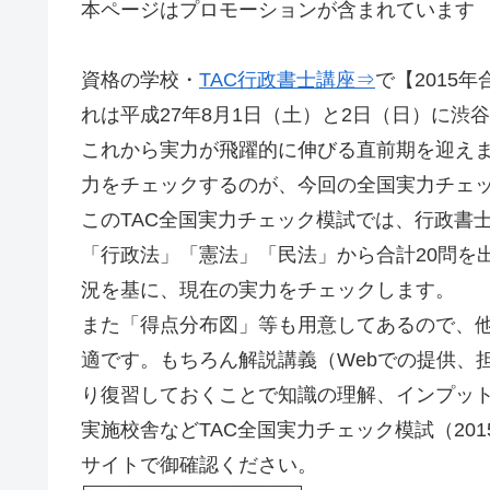
本ページはプロモーションが含まれています
資格の学校・
TAC行政書士講座⇒
で【2015
れは平成27年8月1日（土）と2日（日）に
これから実力が飛躍的に伸びる直前期を迎え
力をチェックするのが、今回の全国実力チェ
このTAC全国実力チェック模試では、行政書
「行政法」「憲法」「民法」から合計20問を
況を基に、現在の実力をチェックします。
また「得点分布図」等も用意してあるので、
適です。もちろん解説講義（Webでの提供、
り復習しておくことで知識の理解、インプッ
実施校舎などTAC全国実力チェック模試（20
サイトで御確認ください。