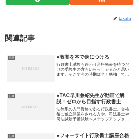
takatu
関連記事
●教養を本で身につける
記事
行政書士試験も終わり合格発表を待つだ
けの受験生の方もいらっしゃるかと思い
ます。そこで今の時期は全く勉強してい
ないと思いますが、これはもったいない
ことです。とは言うものの行政書士試験
の勉強はもういやだ、と思われる受験生
の方も多いでしょう。そこ...
●TAC早川兼紹先生が動画で解
記事
説！ゼロから目指す行政書士
法律系の入門資格である行政書士。合格
後に独立開業をされる方や、司法書士や
司法試験予備試験へステップアップされ
る方など、行政書士試験は法律系の基礎
と言えます。そんな行政書士試験です
が、以前のような簡単な試験でありませ
●フォーサイト行政書士講座合格
記事
ん。合格には単純な過去問の...