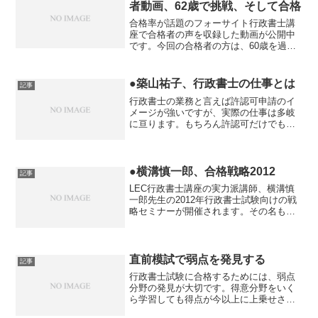
者動画、62歳で挑戦、そして合格
合格率が話題のフォーサイト行政書士講
座で合格者の声を収録した動画が公開中
です。今回の合格者の方は、60歳を過ぎ
て行政書士試験に挑戦し、合格された方
です。この合格者の方は4月から本試験対
策の学習を開始されました。学習時間に
●築山祐子、行政書士の仕事とは
記事
も制約があり、フォー...
行政書士の業務と言えば許認可申請のイ
メージが強いですが、実際の仕事は多岐
に亘ります。もちろん許認可だけでも、
宅地建物取引業者免許申請・風俗営業許
可・建設業・産廃業などたくさんありま
すが、この他にも外国人の在留許可申請
などの入管関係業務なども...
●横溝慎一郎、合格戦略2012
記事
LEC行政書士講座の実力派講師、横溝慎
一郎先生の2012年行政書士試験向けの戦
略セミナーが開催されます。その名も
「合格戦略2012」。2011年の行政書士試
験を踏まえ、今年2012年の行政書士試験
の合格戦略を公開します。「初めて受け
る人と、...
直前模試で弱点を発見する
記事
行政書士試験に合格するためには、弱点
分野の発見が大切です。得意分野をいく
ら学習しても得点が今以上に上乗せされ
ることはなく、弱点を克服して初めて得