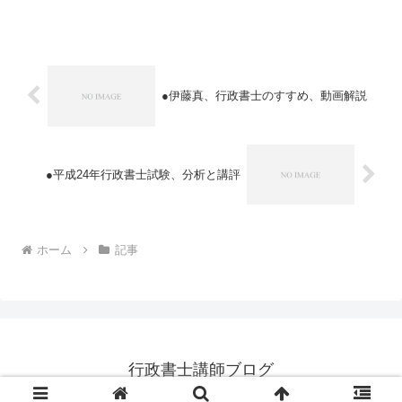
点がアップするのです。特に昨年度の行
政書士試験に不合格になった方こそ、こ
の弱点分野の克服に力を入...
●伊藤真、行政書士のすすめ、動画解説
●平成24年行政書士試験、分析と講評
ホーム
記事
行政書士講師ブログ
© 2009 行政書士講師ブログ.